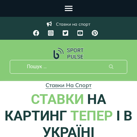
Skip
to
content
Ставки на спорт
(Press
Enter)
Пошук:
Ставки На Спорт
СТАВКИ
НА
КАРТИНГ
ТЕПЕР
І В
УКРАЇНІ